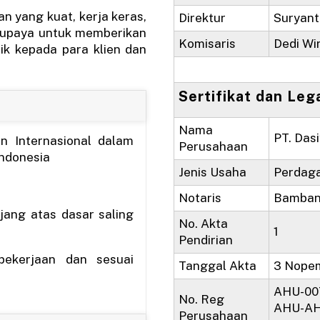
n yang kuat, kerja keras,
Direktur
Suryant
rupaya untuk memberikan
Komisaris
Dedi Wi
ik kepada para klien dan
Sertifikat dan Leg
Nama
PT. Das
 Internasional dalam
Perusahaan
Indonesia
Jenis Usaha
Perdag
Notaris
Bamban
jang atas dasar saling
No. Akta
1
Pendirian
pekerjaan dan sesuai
Tanggal Akta
3 Nope
AHU-00
No. Reg
AHU-AH
Perusahaan