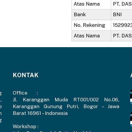
Atas Nama
PT. DA
Bank
BNI
No. Rekening
152992
Atas Nama
PT. DA
KONTAK
g
Office :
,
Jl. Karanggan Muda RT001/002 No.06,
p
Karanggan Gunung Putri, Bogor – Jawa
n
Barat 16961 – Indonesia
g
Workshop :