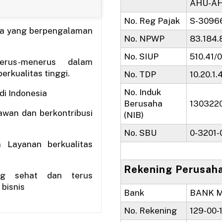
AHU-AH
No. Reg Pajak
S-3096
a yang berpengalaman
No. NPWP
83.184.
No. SIUP
510.41
erus-menerus dalam
rkualitas tinggi.
No. TDP
10.20.1.
No. Induk
i Indonesia
Berusaha
130322
awan dan berkontribusi
(NIB)
No. SBU
0-3201-
 Layanan berkualitas
Rekening Perusah
ng sehat dan terus
bisnis
Bank
BANK M
No. Rekening
129-00-