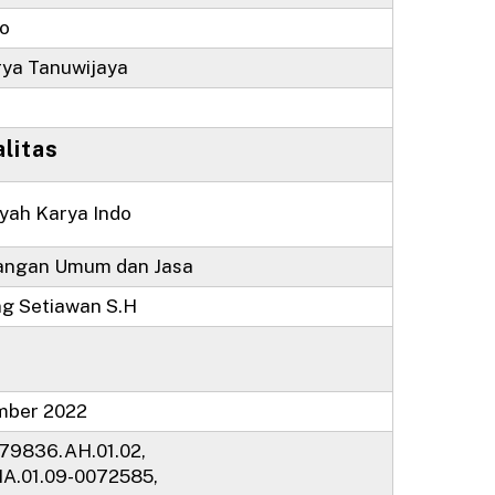
o
rya Tanuwijaya
alitas
iyah Karya Indo
angan Umum dan Jasa
g Setiawan S.H
mber 2022
79836.AH.01.02,
A.01.09-0072585,