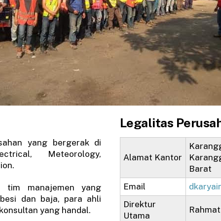
Legalitas Perusa
sahan yang bergerak di
Karangg
trical, Meteorology,
Alamat Kantor
Karangg
ion.
Barat
Email
dkaryai
eh tim manajemen yang
besi dan baja, para ahli
Direktur
Rahmat
konsultan yang handal.
Utama