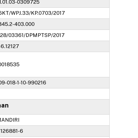
.01.03-0309725
6KT/WPJ.33/KP.0703/2017
845.2-403.000
/028/03361/DPMPTSP/2017
46.12127
0018535
09-018-1-10-990216
aan
ANDIRI
1126881-6