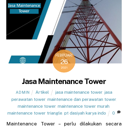
FEBRUARI
26
2021
Jasa Maintenance Tower
Artikel
jasa maintenance tower
,
jasa
ADMIN
perawatan tower
,
maintenance dan perawatan tower
,
maintenance tower
,
maintenance tower murah
,
maintenance tower triangle
,
pt dasiyah karya indo
0
Maintenance Tower – perlu dilakukan secara