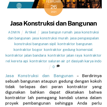
FEBRUARI
26
2021
Jasa Konstruksi dan Bangunan
Artikel
jasa bangun rumah
,
jasa konstruksi
ADMIN
dan bangunan
,
jasa konstruksi murah
,
jasa pengaspalan
,
konstruksi bangunan sipil
,
kontraktor bangunan
,
kontraktor bogor
,
kontraktor gedung komersial
,
kontraktor jalan bandara
,
kontraktor jalan raya
,
kontraktor
rel kereta api
,
kontraktor saluran air
,
pt dasiyah karya indo
0
Jasa Konstruksi dan Bangunan
– Berdirinya
sebuah bangunan ataupun gedung dengan kokoh
tidak terlepas dari peran kontraktor yang
digunakan bahkan dapat dikatakan bahwa
kontraktor lah pemegang kendali utama dalam
proyek pembangunan sehingga Anda perlu